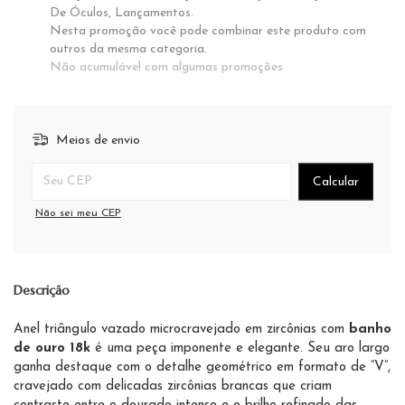
De Óculos, Lançamentos.
Nesta promoção você pode combinar este produto com
outros da mesma categoria.
Não acumulável com algumas promoções
Meios de envio
Entregas para o CEP:
Calcular
Não sei meu CEP
Descrição
Anel triângulo vazado microcravejado em zircônias com
banho
de ouro 18k
é uma peça imponente e elegante. Seu aro largo
ganha destaque com o detalhe geométrico em formato de “V”,
cravejado com delicadas zircônias brancas que criam