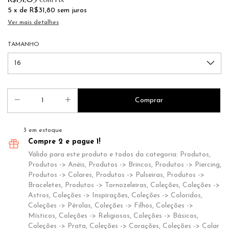
5
x de
R$31,80
sem juros
Ver mais detalhes
TAMANHO
3
em estoque
Compre 2 e pague 1!
Válido para este produto e todos da categoria: Produtos,
Produtos -> Anéis, Produtos -> Brincos, Produtos -> Piercing,
Produtos -> Colares, Produtos -> Pulseiras, Produtos ->
Braceletes, Produtos -> Tornozeleiras, Coleções, Coleções ->
Astros, Coleções -> Inspirações, Coleções -> Coloridos,
Coleções -> Pérolas, Coleções -> Filhos, Coleções ->
Místicos, Coleções -> Religiosos, Coleções -> Básicos,
Coleções -> Prata, Coleções -> Corações, Coleções -> Colar