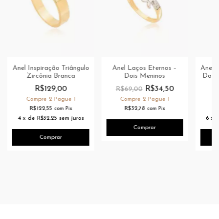
Anel Inspiração Triângulo
Anel Laços Eternos –
Anel I
Zircônia Branca
Dois Meninos
Dour
R$129,00
R$34,50
R$69,00
Compre 2 Pague 1
Compre 2 Pague 1
C
R$122,55
R$32,78
com
Pix
com
Pix
4
x
de
R$32,25
sem juros
6
x
Comprar
Comprar