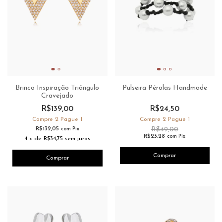
Brinco Inspiração Triângulo
Pulseira Pérolas Handmade
Cravejado
R$139,00
R$24,50
Compre 2 Pague 1
Compre 2 Pague 1
R$132,05
R$49,00
com
Pix
R$23,28
com
Pix
4
x
de
R$34,75
sem juros