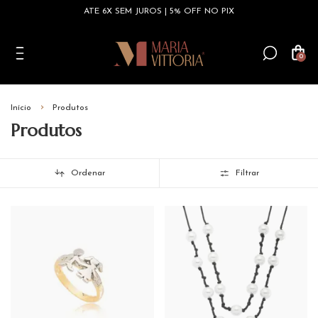
ATÉ 6X SEM JUROS | 5% OFF NO PIX
0
Início
Produtos
Produtos
Ordenar
Filtrar