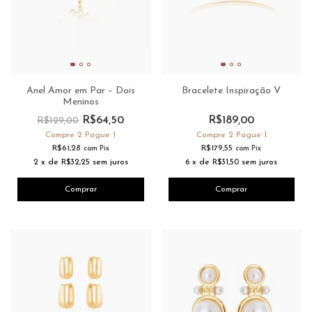
Anel Amor em Par – Dois
Bracelete Inspiração V
Meninos
R$64,50
R$189,00
R$129,00
Compre 2 Pague 1
Compre 2 Pague 1
R$61,28
R$179,55
com
Pix
com
Pix
2
x
de
R$32,25
sem juros
6
x
de
R$31,50
sem juros
Comprar