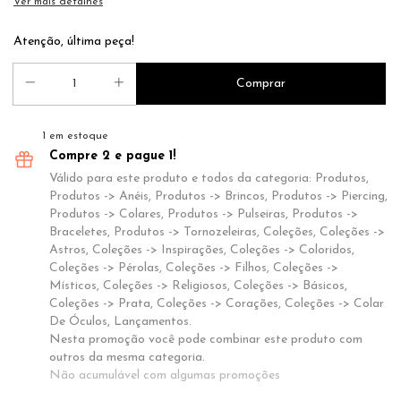
Ver mais detalhes
Atenção, última peça!
1
em estoque
Compre 2 e pague 1!
Válido para este produto e todos da categoria: Produtos,
Produtos -> Anéis, Produtos -> Brincos, Produtos -> Piercing,
Produtos -> Colares, Produtos -> Pulseiras, Produtos ->
Braceletes, Produtos -> Tornozeleiras, Coleções, Coleções ->
Astros, Coleções -> Inspirações, Coleções -> Coloridos,
Coleções -> Pérolas, Coleções -> Filhos, Coleções ->
Místicos, Coleções -> Religiosos, Coleções -> Básicos,
Coleções -> Prata, Coleções -> Corações, Coleções -> Colar
De Óculos, Lançamentos.
Nesta promoção você pode combinar este produto com
outros da mesma categoria.
Não acumulável com algumas promoções