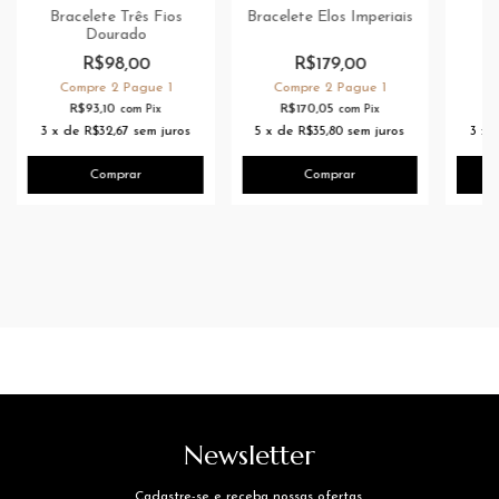
Bracelete Três Fios
Bracelete Elos Imperiais
B
Dourado
R$98,00
R$179,00
Compre 2 Pague 1
Compre 2 Pague 1
C
R$93,10
R$170,05
com
Pix
com
Pix
3
x
de
R$32,67
sem juros
5
x
de
R$35,80
sem juros
3
x
Newsletter
Cadastre-se e receba nossas ofertas.