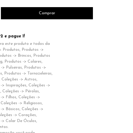
2 e pague 1!
ara este produto e todos da
: Produtos, Produtos ->
odutos -> Brincos, Produtos
ng, Produtos -> Colares,
-> Pulseiras, Produtos ->
s, Produtos -> Tornozeleiras,
 Coleções -> Astros,
-> Inspirações, Coleções ->
, Coleções -> Pérolas,
-> Filhos, Coleções ->
 Coleções -> Religiosos,
-> Básicos, Coleções ->
oleções -> Corações,
 -> Colar De Óculos,
tos.
romoção você pode