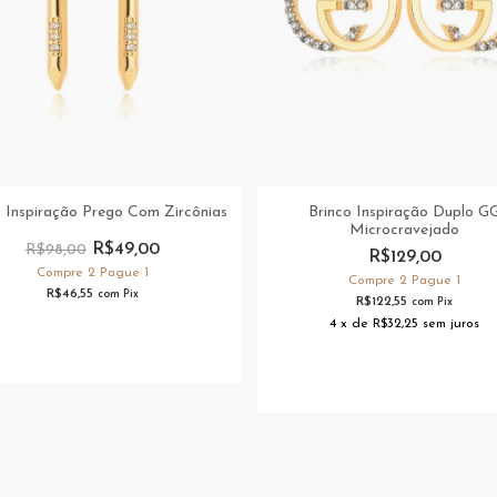
o Inspiração Prego Com Zircônias
Brinco Inspiração Duplo G
Microcravejado
R$49,00
R$98,00
R$129,00
Compre 2 Pague 1
Compre 2 Pague 1
R$46,55
com
Pix
R$122,55
com
Pix
4
x
de
R$32,25
sem juros