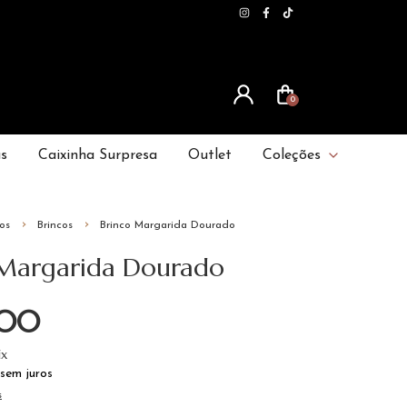
0
as
Caixinha Surpresa
Outlet
Coleções
os
Brincos
Brinco Margarida Dourado
 Margarida Dourado
,00
ix
sem juros
s