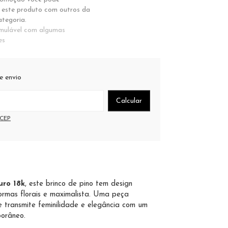
 este produto com outros da
tegoria.
ulável com algumas
es
e envio
 o CEP:
Calcular
 CEP
ro 18k
, este brinco de pino tem design
ormas florais e maximalista. Uma peça
e transmite feminilidade e elegância com um
orâneo.