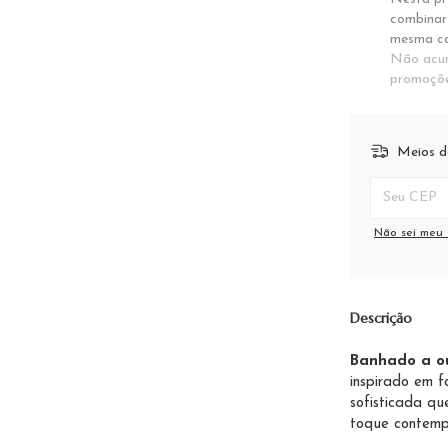
combinar
mesma ca
Não acum
promoçõ
Meios d
Entregas para
Não sei meu
Descrição
Banhado a ou
inspirado em f
sofisticada qu
toque contemp