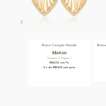
vejado Grande
Brinco Coração Vazado
Brinc
R$69,00
ue 1
Compre 2 Pague 1
R$65,55
Pix
com
Pix
m juros
2
x
de
R$34,50
sem juros