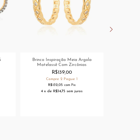
G
Brinco Inspiração Meia Argola
Brinco Meia 
Matelassê Com Zircônias
R$139,00
Com
Compre 2 Pague 1
R
R$132,05
com
Pix
2
x
d
4
x
de
R$34,75
sem juros