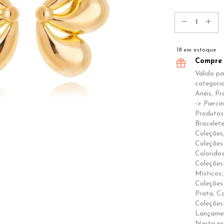
18
em estoque
Compre 
Válido p
categoria
Anéis, Pr
-> Pierci
Produtos 
Bracelete
Coleções,
Coleções 
Coloridos
Coleções 
Místicos,
Coleções 
Prata, C
Coleções
Lançamen
Nesta p