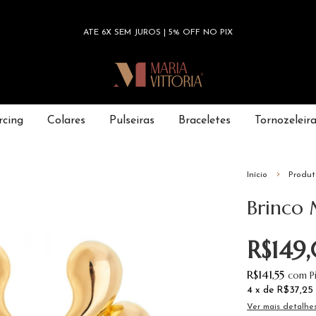
ATÉ 6X SEM JUROS | 5% OFF NO PIX
rcing
Colares
Pulseiras
Braceletes
Tornozeleir
Início
Produt
Brinco
R$149
R$141,55
com
P
4
x de
R$37,25
Ver mais detalhe