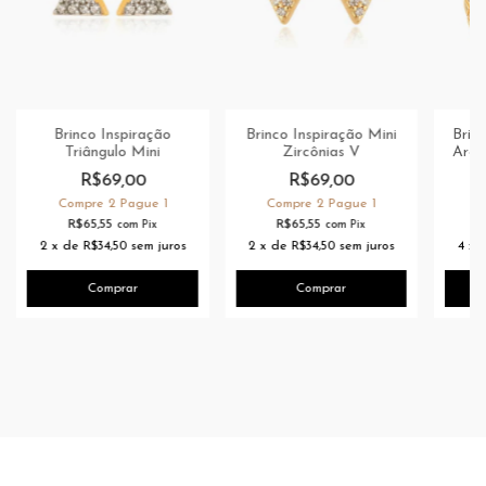
Brinco Inspiração
Brinco Inspiração Mini
Brin
Triângulo Mini
Zircônias V
Argo
R$69,00
R$69,00
Compre 2 Pague 1
Compre 2 Pague 1
C
R$65,55
R$65,55
com
Pix
com
Pix
2
x
de
R$34,50
sem juros
2
x
de
R$34,50
sem juros
4
x