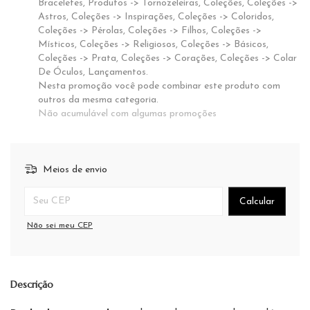
Braceletes, Produtos -> Tornozeleiras, Coleções, Coleções ->
Astros, Coleções -> Inspirações, Coleções -> Coloridos,
Coleções -> Pérolas, Coleções -> Filhos, Coleções ->
Místicos, Coleções -> Religiosos, Coleções -> Básicos,
Coleções -> Prata, Coleções -> Corações, Coleções -> Colar
De Óculos, Lançamentos.
Nesta promoção você pode combinar este produto com
outros da mesma categoria.
Não acumulável com algumas promoções
Meios de envio
Entregas para o CEP:
Calcular
Não sei meu CEP
Descrição