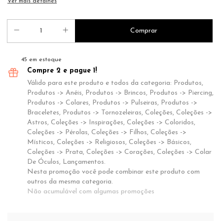
Ver mais detalhes
45
em estoque
Compre 2 e pague 1!
Válido para este produto e todos da categoria: Produtos,
Produtos -> Anéis, Produtos -> Brincos, Produtos -> Piercing,
Produtos -> Colares, Produtos -> Pulseiras, Produtos ->
Braceletes, Produtos -> Tornozeleiras, Coleções, Coleções ->
Astros, Coleções -> Inspirações, Coleções -> Coloridos,
Coleções -> Pérolas, Coleções -> Filhos, Coleções ->
Místicos, Coleções -> Religiosos, Coleções -> Básicos,
Coleções -> Prata, Coleções -> Corações, Coleções -> Colar
De Óculos, Lançamentos.
Nesta promoção você pode combinar este produto com
outros da mesma categoria.
Não acumulável com algumas promoções