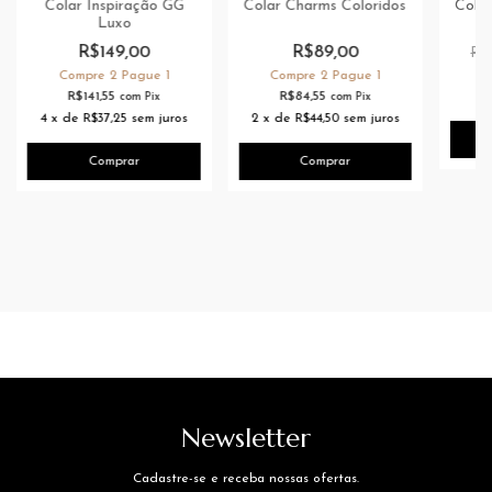
Colar Inspiração GG
Colar Charms Coloridos
Colar
Luxo
M
R$149,00
R$89,00
R$
Compre 2 Pague 1
Compre 2 Pague 1
C
R$141,55
R$84,55
com
Pix
com
Pix
4
x
de
R$37,25
sem juros
2
x
de
R$44,50
sem juros
Newsletter
Cadastre-se e receba nossas ofertas.