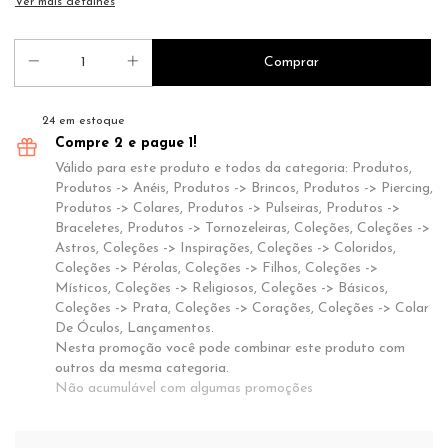
Ver mais detalhes
24
em estoque
Compre 2 e pague 1!
Válido para este produto e todos da categoria: Produtos,
Produtos -> Anéis, Produtos -> Brincos, Produtos -> Piercing,
Produtos -> Colares, Produtos -> Pulseiras, Produtos ->
Braceletes, Produtos -> Tornozeleiras, Coleções, Coleções ->
Astros, Coleções -> Inspirações, Coleções -> Coloridos,
Coleções -> Pérolas, Coleções -> Filhos, Coleções ->
Místicos, Coleções -> Religiosos, Coleções -> Básicos,
Coleções -> Prata, Coleções -> Corações, Coleções -> Colar
De Óculos, Lançamentos.
Nesta promoção você pode combinar este produto com
outros da mesma categoria.
Não acumulável com algumas promoções