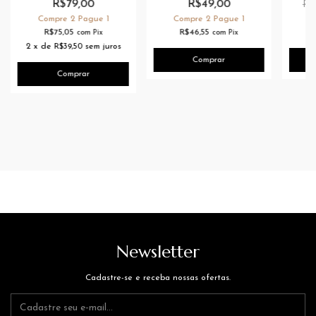
R$79,00
R$49,00
R$
Compre 2 Pague 1
Compre 2 Pague 1
C
R$75,05
R$46,55
com
Pix
com
Pix
2
x
de
R$39,50
sem juros
Newsletter
Cadastre-se e receba nossas ofertas.